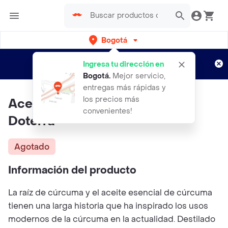
Bogotá
Regístrate
¿Nuevo en Rappi?
y disfruta de
Ingresa tu dirección en
envíos gratis por semanas
Aplican TyC
Bogotá
.
Mejor servicio,
entregas más rápidas y
los precios más
Aceite Esencial Jengibre 15 Ml
convenientes!
Doterra
Agotado
Información del producto
La raíz de cúrcuma y el aceite esencial de cúrcuma
tienen una larga historia que ha inspirado los usos
modernos de la cúrcuma en la actualidad. Destilado