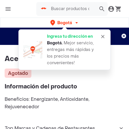
Bogotá
Regístrate
¿Nuevo en Rappi?
y disfruta de
Ingresa tu dirección en
envíos gratis por semanas
Aplican TyC
Bogotá
.
Mejor servicio,
entregas más rápidas y
los precios más
Aceite Esencial, Jengibre
convenientes!
Agotado
Información del producto
Beneficios: Energizante, Antioxidante,
Rejuvenecedor
Top Marcas y Cadenas de Restaurantes