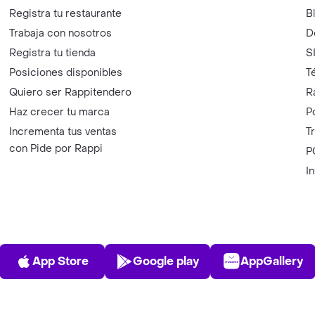
Registra tu restaurante
B
Trabaja con nosotros
D
Registra tu tienda
S
Posiciones disponibles
T
Quiero ser Rappitendero
R
Haz crecer tu marca
P
Incrementa tus ventas
T
con Pide por Rappi
P
I
App Store
Play Store
AppGalle
App Store
Google play
AppGallery