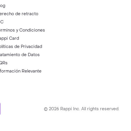
log
erecho de retracto
IC
érminos y Condiciones
appi Card
olíticas de Privacidad
ratamiento de Datos
QRs
nformación Relevante
ry
©
2026
Rappi Inc. All rights reserved.