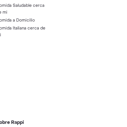
omida Saludable cerca
e mi
omida a Domicilio
omida Italiana cerca de
i
obre Rappi