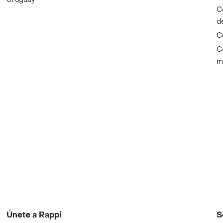
C
d
C
C
m
Únete a Rappi
S