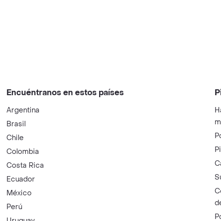
Encuéntranos en estos países
P
Argentina
H
m
Brasil
P
Chile
P
Colombia
C
Costa Rica
S
Ecuador
C
México
d
Perú
P
Uruguay