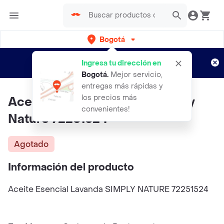
Bogotá
Regístrate
¿Nuevo en Rappi?
y disfruta de
Ingresa tu dirección en
envíos gratis por semanas
Aplican TyC
Bogotá
.
Mejor servicio,
entregas más rápidas y
los precios más
Aceite Esencial Lavanda Simply
convenientes!
Nature 72251524
Agotado
Información del producto
Aceite Esencial Lavanda SIMPLY NATURE 72251524