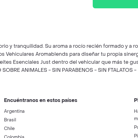
rio y tranquilidad. Su aroma a rocío recién formado y a ros
n los Vehiculares Aromablends para diseñar tu propia siner
tes Esenciales Just dentro del vehicular que más te guste
BRE ANIMALES - SIN PARABENOS - SIN FTALATOS -
Encuéntranos en estos países
P
Argentina
H
m
Brasil
P
Chile
P
Colombia