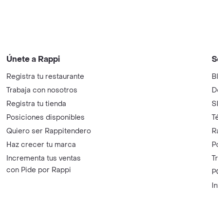
Únete a Rappi
S
Registra tu restaurante
B
Trabaja con nosotros
D
Registra tu tienda
S
Posiciones disponibles
T
Quiero ser Rappitendero
R
Haz crecer tu marca
P
Incrementa tus ventas
T
con Pide por Rappi
P
I