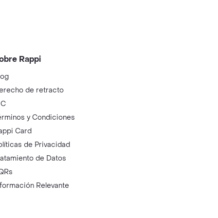
obre Rappi
log
erecho de retracto
IC
érminos y Condiciones
appi Card
olíticas de Privacidad
ratamiento de Datos
QRs
nformación Relevante