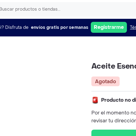
Registrarme
i?
Disfruta de
envíos gratis por semanas
Té
Aceite Esenc
Agotado
Producto no d
Por el momento no
revisar tu direcció