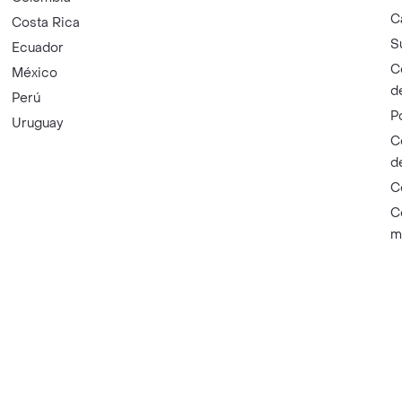
C
Costa Rica
S
Ecuador
C
México
d
Perú
P
Uruguay
C
d
C
C
m