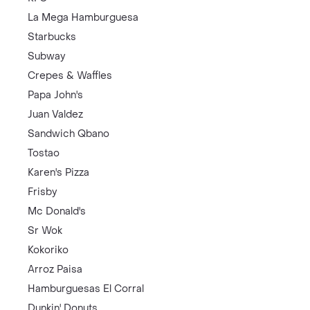
La Mega Hamburguesa
Starbucks
Subway
Crepes & Waffles
Papa John's
Juan Valdez
Sandwich Qbano
Tostao
Karen's Pizza
Frisby
Mc Donald's
Sr Wok
Kokoriko
Arroz Paisa
Hamburguesas El Corral
Dunkin' Donuts