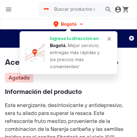
Bogotá
Regístrate
¿Nuevo en Rappi?
y disfruta de
Ingresa tu dirección en
envíos gratis por semanas
Aplican TyC
Bogotá
.
Mejor servicio,
entregas más rápidas y
los precios más
Aceite Esencial Pomelo Rosado
convenientes!
Agotado
Información del producto
Este energizante, desintoxicante y antidepresivo,
sera tu aliado para superar la resaca. Este
refrescante fruto mestizo, proveniente de la
combinacion de la Naranja caribeña y las semillas