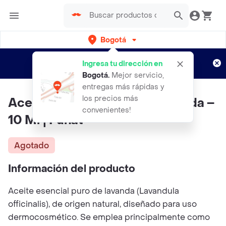
Bogotá
Regístrate
¿Nuevo en Rappi?
y disfruta de
Ingresa tu dirección en
envíos gratis por semanas
Aplican TyC
Bogotá
.
Mejor servicio,
entregas más rápidas y
los precios más
Aceite Esencial Puro De Lavanda –
convenientes!
10 Ml | Funat
Agotado
Información del producto
Aceite esencial puro de lavanda (Lavandula
officinalis), de origen natural, diseñado para uso
dermocosmético. Se emplea principalmente como