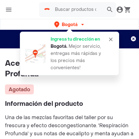
Bogotá
Regístrate
¿Nuevo en Rappi?
y disfruta de
Ingresa tu dirección en
envíos gratis por semanas
Aplican TyC
Bogotá
.
Mejor servicio,
entregas más rápidas y
los precios más
Aceite Esencial Respiración
convenientes!
Profunda
Agotado
Información del producto
Una de las mezclas favoritas del taller por su
frescura y efecto descongestionante. 'Respiración
Profunda' y sus notas de eucalipto y menta ayudan a