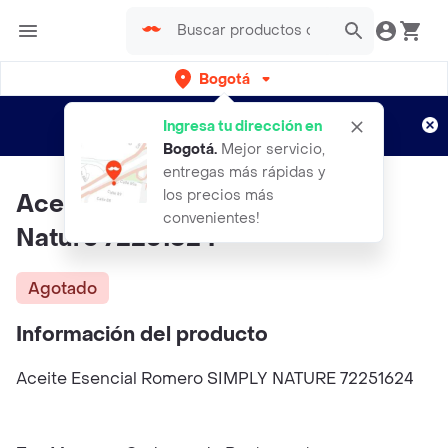
Bogotá
Regístrate
¿Nuevo en Rappi?
y disfruta de
Ingresa tu dirección en
envíos gratis por semanas
Aplican TyC
Bogotá
.
Mejor servicio,
entregas más rápidas y
los precios más
Aceite Esencial Romero Simply
convenientes!
Nature 72251624
Agotado
Información del producto
Aceite Esencial Romero SIMPLY NATURE 72251624