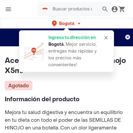
Bogotá
Regístrate
¿Nuevo en Rappi?
y disfruta de
Ingresa tu dirección en
envíos gratis por semanas
Aplican TyC
Bogotá
.
Mejor servicio,
entregas más rápidas y
los precios más
Aceite Esencial Semillas De Hinojo
convenientes!
X5ml
Agotado
Información del producto
Mejora tu salud digestiva y encuentra un equilibrio
en tu dieta con todo el poder de las SEMILLAS DE
HINOJO en una botella. Con un olor ligeramente