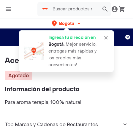
Bogotá
Regístrate
¿Nuevo en Rappi?
y disfruta de
Ingresa tu dirección en
envíos gratis por semanas
Aplican TyC
Bogotá
.
Mejor servicio,
entregas más rápidas y
los precios más
Aceite Esencial,grapefruit
convenientes!
Agotado
Información del producto
Para aroma terapia, 100% natural
Top Marcas y Cadenas de Restaurantes