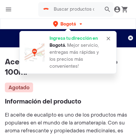
Bogotá
Regístrate
¿Nuevo en Rappi?
y disfruta de
Ingresa tu dirección en
envíos gratis por semanas
Aplican TyC
Bogotá
.
Mejor servicio,
entregas más rápidas y
los precios más
Aceite Eucalipto Para Pebetero
convenientes!
100ml
Agotado
Información del producto
El aceite de eucalipto es uno de los productos más
populares en el mundo de la aromaterapia. Con su
aroma refrescante y propiedades medicinales, es