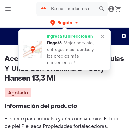
Bogotá
Regístrate
¿Nuevo en Rappi?
y disfruta de
Ingresa tu dirección en
envíos gratis por semanas
Aplican TyC
Bogotá
.
Mejor servicio,
entregas más rápidas y
los precios más
Aceite Fortalecedor Para Cutículas
convenientes!
Y Uñas Con Vitamina E - Sally
Hansen 13,3 Ml
Agotado
Información del producto
El aceite para cutículas y uñas con vitamina E. Tipo
de piel Piel seca Propiedades fortalecedoras,