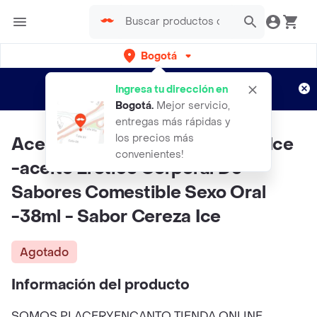
Bogotá
Regístrate
¿Nuevo en Rappi?
y disfruta de
Ingresa tu dirección en
envíos gratis por semanas
Aplican TyC
Bogotá
.
Mejor servicio,
entregas más rápidas y
los precios más
Aceite Frío Y Caliente Volcano Ice
convenientes!
-aceite Erótico Corporal De
Sabores Comestible Sexo Oral
-38ml - Sabor Cereza Ice
Agotado
Información del producto
SOMOS PLACERYENCANTO TIENDA ONLINE