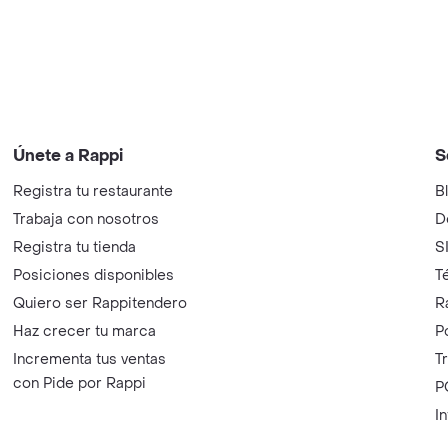
Únete a Rappi
S
Registra tu restaurante
B
Trabaja con nosotros
D
Registra tu tienda
S
Posiciones disponibles
T
Quiero ser Rappitendero
R
Haz crecer tu marca
P
Incrementa tus ventas
T
con Pide por Rappi
P
I