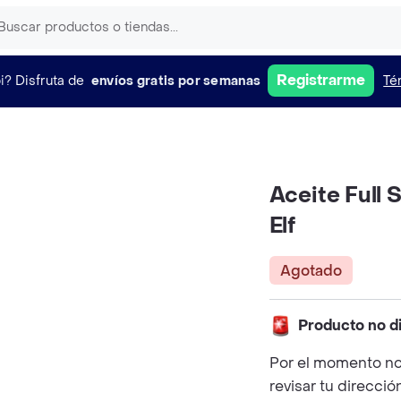
Registrarme
i?
Disfruta de
envíos gratis por semanas
Té
Aceite Full 
Elf
Agotado
Producto no d
Por el momento no
revisar tu direcció