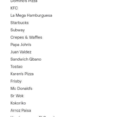
Domino's Pizza
KFC
La Mega Hamburguesa
Starbucks
Subway
Crepes & Waffles
Papa John's
Juan Valdez
Sandwich Qbano
Tostao
Karen's Pizza
Frisby
Mc Donald's
Sr Wok
Kokoriko
Arroz Paisa