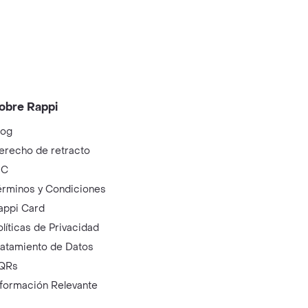
obre Rappi
log
erecho de retracto
IC
érminos y Condiciones
appi Card
olíticas de Privacidad
ratamiento de Datos
QRs
nformación Relevante