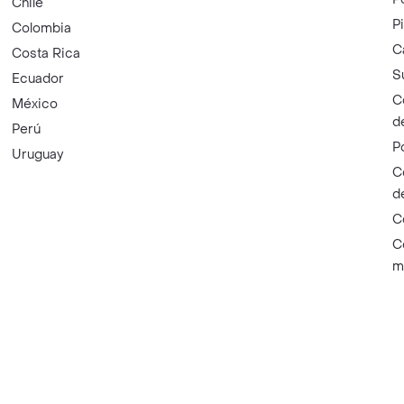
Chile
P
Colombia
C
Costa Rica
S
Ecuador
C
México
d
Perú
P
Uruguay
C
d
C
C
m