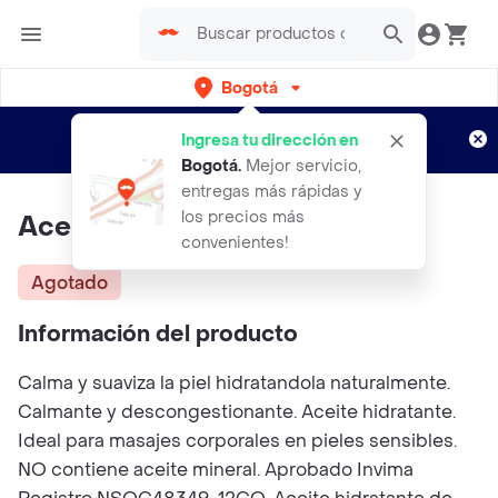
Bogotá
Regístrate
¿Nuevo en Rappi?
y disfruta de
Ingresa tu dirección en
envíos gratis por semanas
Aplican TyC
Bogotá
.
Mejor servicio,
entregas más rápidas y
los precios más
Aceite Germen De Trigo
convenientes!
Agotado
Información del producto
Calma y suaviza la piel hidratandola naturalmente.
Calmante y descongestionante. Aceite hidratante.
Ideal para masajes corporales en pieles sensibles.
NO contiene aceite mineral. Aprobado Invima