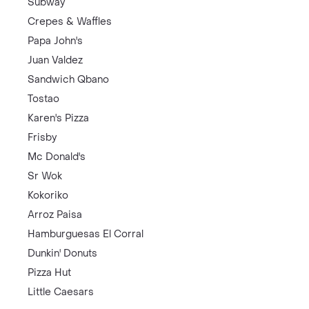
Subway
Crepes & Waffles
Papa John's
Juan Valdez
Sandwich Qbano
Tostao
Karen's Pizza
Frisby
Mc Donald's
Sr Wok
Kokoriko
Arroz Paisa
Hamburguesas El Corral
Dunkin' Donuts
Pizza Hut
Little Caesars