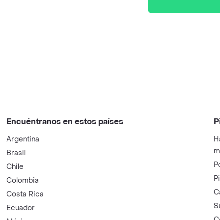
Encuéntranos en estos países
P
Argentina
H
m
Brasil
P
Chile
P
Colombia
C
Costa Rica
S
Ecuador
C