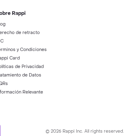
obre Rappi
log
erecho de retracto
IC
érminos y Condiciones
appi Card
olíticas de Privacidad
ratamiento de Datos
QRs
nformación Relevante
ry
©
2026
Rappi Inc. All rights reserved.