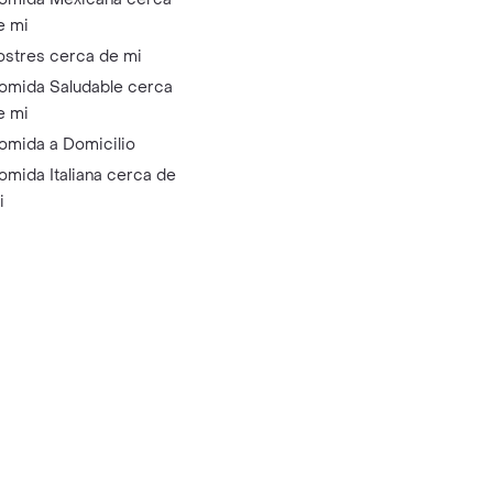
e mi
ostres cerca de mi
omida Saludable cerca
e mi
omida a Domicilio
omida Italiana cerca de
i