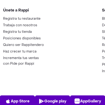
Únete a Rappi
S
Registra tu restaurante
B
Trabaja con nosotros
D
Registra tu tienda
S
Posiciones disponibles
T
Quiero ser Rappitendero
R
Haz crecer tu marca
P
Incrementa tus ventas
T
con Pide por Rappi
P
I
App Store
Play Store
AppGalle
App Store
Google play
AppGallery