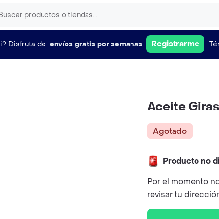
Registrarme
i?
Disfruta de
envíos gratis por semanas
Té
Aceite Gira
Agotado
Producto no d
Por el momento no
revisar tu direcció