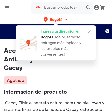
Bogotá
Regístrate
¿Nuevo en Rappi?
y disfruta de
Ingresa tu dirección en
envíos gratis por semanas
Aplican TyC
Bogotá
.
Mejor servicio,
entregas más rápidas y
los precios más
Aceite Hidratante
convenientes!
Antienvejecimiento Facial De
Cacay
Agotado
Información del producto
"Cacay Elixir, el secreto natural para una piel joven y
radiante. Extraído de la nuez de Cacay, este aceite