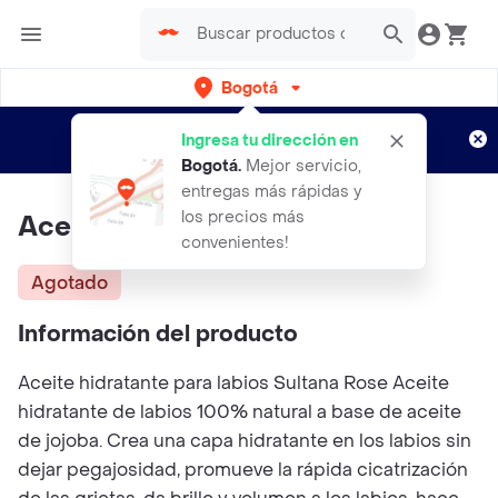
Bogotá
Regístrate
¿Nuevo en Rappi?
y disfruta de
Ingresa tu dirección en
envíos gratis por semanas
Aplican TyC
Bogotá
.
Mejor servicio,
entregas más rápidas y
los precios más
Aceite Hidratante De Labios
convenientes!
Agotado
Información del producto
Aceite hidratante para labios Sultana Rose Aceite
hidratante de labios 100% natural a base de aceite
de jojoba. Crea una capa hidratante en los labios sin
dejar pegajosidad, promueve la rápida cicatrización