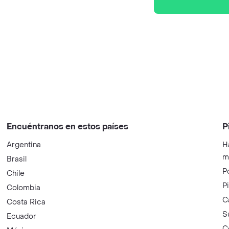
Encuéntranos en estos países
P
Argentina
H
m
Brasil
P
Chile
P
Colombia
C
Costa Rica
S
Ecuador
C