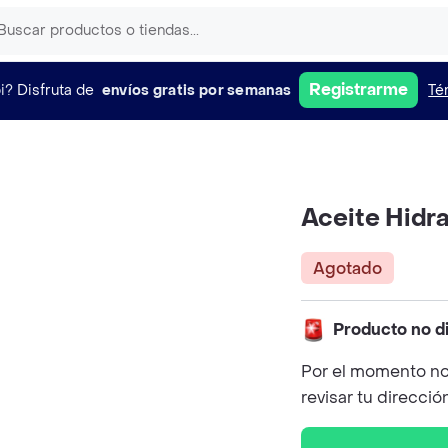
Registrarme
i?
Disfruta de
envíos gratis por semanas
Té
Aceite Hidr
Agotado
Producto no d
Por el momento no
revisar tu direcció