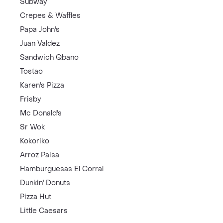
Subway
Crepes & Waffles
Papa John's
Juan Valdez
Sandwich Qbano
Tostao
Karen's Pizza
Frisby
Mc Donald's
Sr Wok
Kokoriko
Arroz Paisa
Hamburguesas El Corral
Dunkin' Donuts
Pizza Hut
Little Caesars