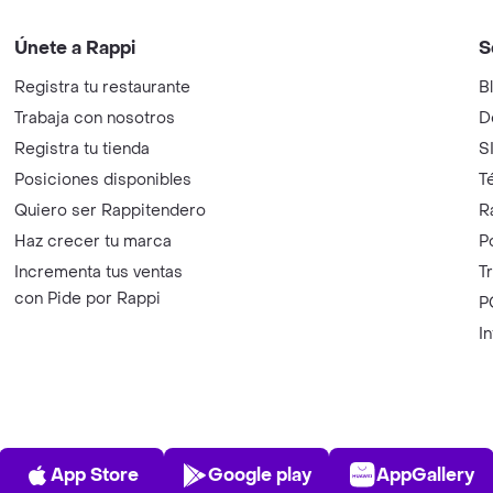
Únete a Rappi
S
Registra tu restaurante
B
Trabaja con nosotros
D
Registra tu tienda
S
Posiciones disponibles
T
Quiero ser Rappitendero
R
Haz crecer tu marca
P
Incrementa tus ventas
T
con Pide por Rappi
P
I
App Store
Play Store
AppGalle
App Store
Google play
AppGallery