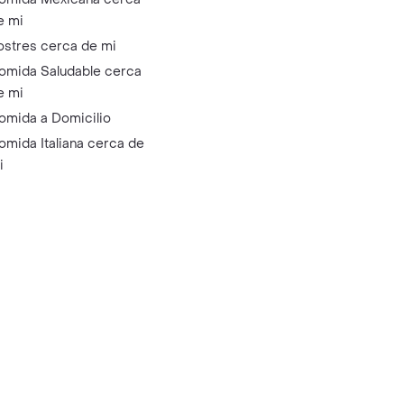
e mi
ostres cerca de mi
omida Saludable cerca
e mi
omida a Domicilio
omida Italiana cerca de
i