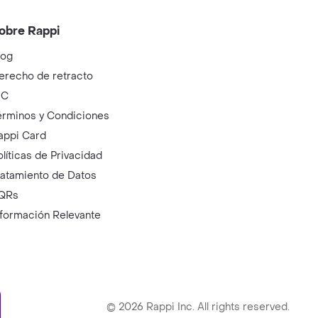
obre Rappi
log
erecho de retracto
IC
érminos y Condiciones
appi Card
olíticas de Privacidad
ratamiento de Datos
QRs
nformación Relevante
ry
©
2026
Rappi Inc. All rights reserved.