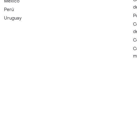
México
d
Perú
P
Uruguay
C
d
C
C
m