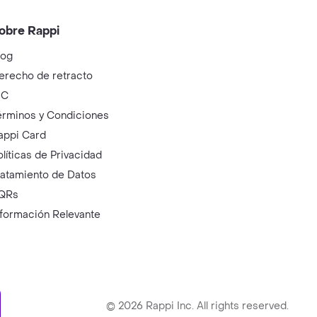
obre Rappi
log
erecho de retracto
IC
érminos y Condiciones
appi Card
olíticas de Privacidad
ratamiento de Datos
QRs
nformación Relevante
ry
©
2026
Rappi Inc. All rights reserved.