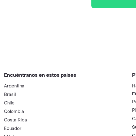
Encuéntranos en estos países
P
Argentina
H
m
Brasil
P
Chile
P
Colombia
C
Costa Rica
S
Ecuador
C