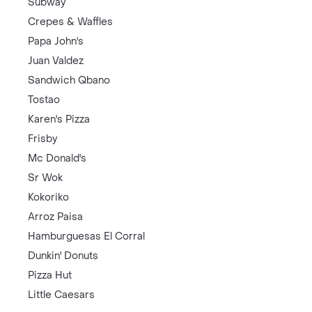
Subway
Crepes & Waffles
Papa John's
Juan Valdez
Sandwich Qbano
Tostao
Karen's Pizza
Frisby
Mc Donald's
Sr Wok
Kokoriko
Arroz Paisa
Hamburguesas El Corral
Dunkin' Donuts
Pizza Hut
Little Caesars