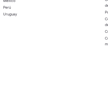
México
d
Perú
P
Uruguay
C
d
C
C
m