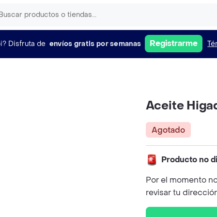
Registrarme
i?
Disfruta de
envíos gratis por semanas
Té
Aceite Higa
Agotado
Producto no d
Por el momento no
revisar tu direcció