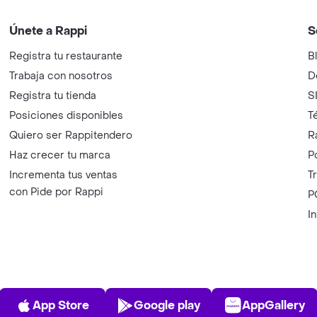
Únete a Rappi
S
Registra tu restaurante
B
Trabaja con nosotros
D
Registra tu tienda
S
Posiciones disponibles
T
Quiero ser Rappitendero
R
Haz crecer tu marca
P
Incrementa tus ventas
T
con Pide por Rappi
P
I
App Store
Play Store
AppGalle
App Store
Google play
AppGallery