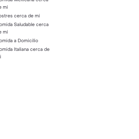
e mi
ostres cerca de mi
omida Saludable cerca
e mi
omida a Domicilio
omida Italiana cerca de
i