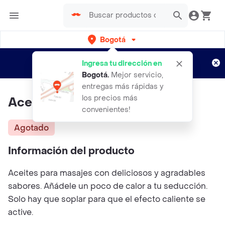
Bogotá
Regístrate
¿Nuevo en Rappi?
y disfruta de
Ingresa tu dirección en
envíos gratis por semanas
Aplican TyC
Bogotá
.
Mejor servicio,
entregas más rápidas y
los precios más
Aceite Ice Hot
convenientes!
Agotado
Información del producto
Aceites para masajes con deliciosos y agradables
sabores. Añádele un poco de calor a tu seducción.
Solo hay que soplar para que el efecto caliente se
active.