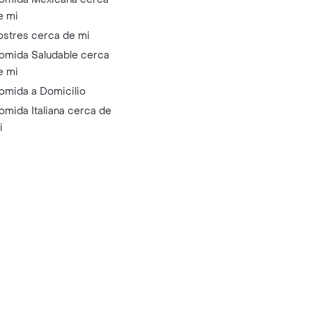
e mi
ostres cerca de mi
omida Saludable cerca
e mi
omida a Domicilio
omida Italiana cerca de
i