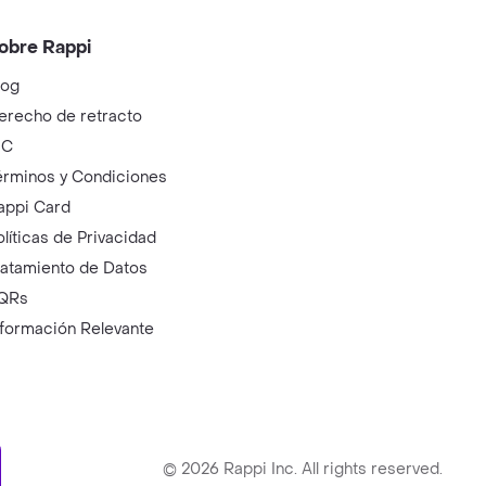
obre Rappi
log
erecho de retracto
IC
érminos y Condiciones
appi Card
olíticas de Privacidad
ratamiento de Datos
QRs
nformación Relevante
ry
©
2026
Rappi Inc. All rights reserved.