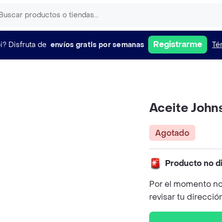
Registrarme
i?
Disfruta de
envíos gratis por semanas
Té
Aceite John
Agotado
Producto no d
Por el momento no
revisar tu direcció