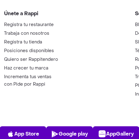
Únete a Rappi
S
Registra tu restaurante
B
Trabaja con nosotros
D
Registra tu tienda
S
Posiciones disponibles
T
Quiero ser Rappitendero
R
Haz crecer tu marca
P
Incrementa tus ventas
T
con Pide por Rappi
P
I
App Store
Play Store
AppGalle
App Store
Google play
AppGallery