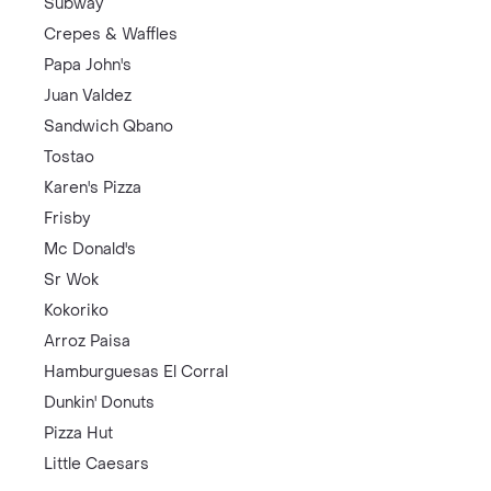
Subway
Crepes & Waffles
Papa John's
Juan Valdez
Sandwich Qbano
Tostao
Karen's Pizza
Frisby
Mc Donald's
Sr Wok
Kokoriko
Arroz Paisa
Hamburguesas El Corral
Dunkin' Donuts
Pizza Hut
Little Caesars