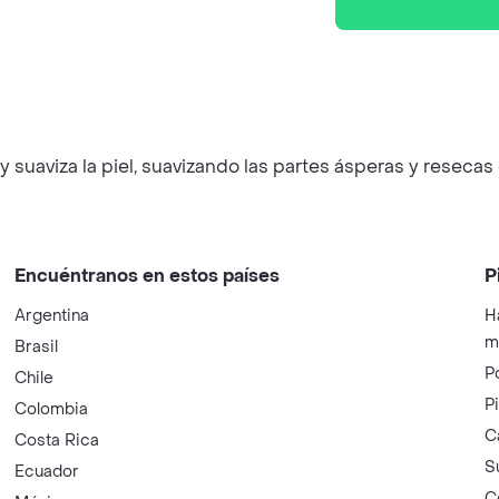
uaviza la piel, suavizando las partes ásperas y resecas 
Encuéntranos en estos países
P
Argentina
H
m
Brasil
P
Chile
P
Colombia
C
Costa Rica
S
Ecuador
C