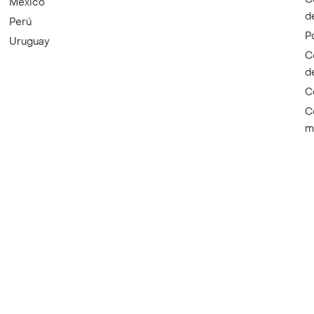
México
d
Perú
P
Uruguay
C
d
C
C
m