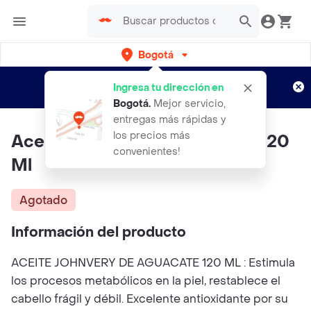
Bogotá
Regístrate
¿Nuevo en Rappi?
y disfruta de
Ingresa tu dirección en
envíos gratis por semanas
Aplican TyC
Bogotá
.
Mejor servicio,
entregas más rápidas y
los precios más
Aceite Johnvery De Aguacate 120
convenientes!
Ml
Agotado
Información del producto
ACEITE JOHNVERY DE AGUACATE 120 ML : Estimula
los procesos metabólicos en la piel, restablece el
cabello frágil y débil. Excelente antioxidante por su