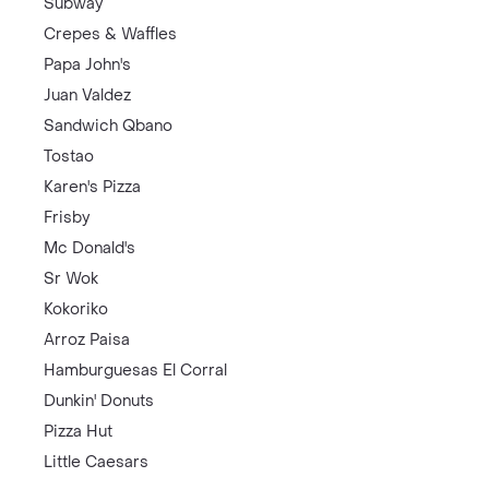
Subway
Crepes & Waffles
Papa John's
Juan Valdez
Sandwich Qbano
Tostao
Karen's Pizza
Frisby
Mc Donald's
Sr Wok
Kokoriko
Arroz Paisa
Hamburguesas El Corral
Dunkin' Donuts
Pizza Hut
Little Caesars