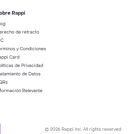
obre Rappi
log
erecho de retracto
IC
érminos y Condiciones
appi Card
olíticas de Privacidad
ratamiento de Datos
QRs
nformación Relevante
ry
©
2026
Rappi Inc. All rights reserved.