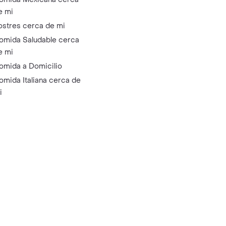
e mi
ostres cerca de mi
omida Saludable cerca
e mi
omida a Domicilio
omida Italiana cerca de
i