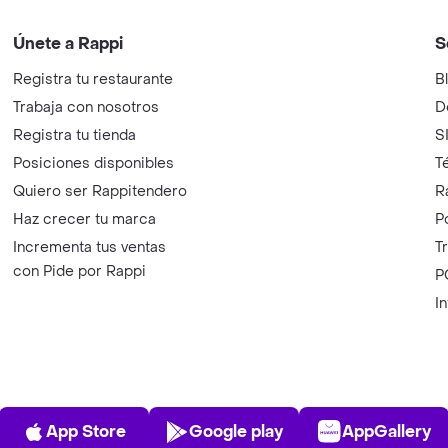
Únete a Rappi
S
Registra tu restaurante
B
Trabaja con nosotros
D
Registra tu tienda
S
Posiciones disponibles
T
Quiero ser Rappitendero
R
Haz crecer tu marca
P
Incrementa tus ventas
T
con Pide por Rappi
P
I
App Store
Play Store
AppGalle
App Store
Google play
AppGallery