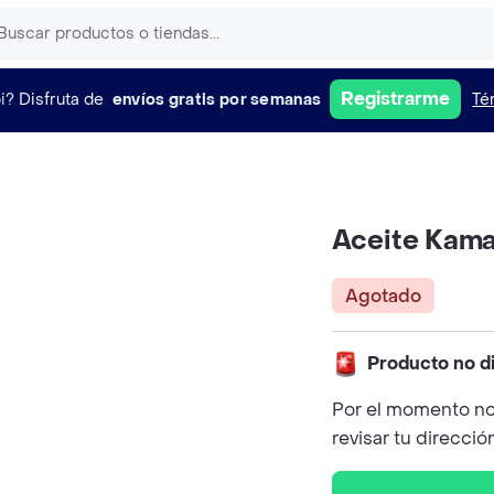
Registrarme
i?
Disfruta de
envíos gratis por semanas
Té
Aceite Kama
Agotado
Producto no d
Por el momento no
revisar tu direcció