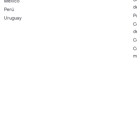
México
d
Perú
P
Uruguay
C
d
C
C
m