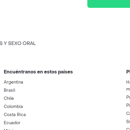
S Y SEXO ORAL
Encuéntranos en estos países
P
Argentina
H
m
Brasil
P
Chile
P
Colombia
C
Costa Rica
S
Ecuador
C