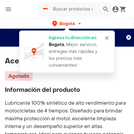
Bogotá
Regístrate
¿Nuevo en Rappi?
y disfruta de
Ingresa tu dirección en
envíos gratis por semanas
Aplican TyC
Bogotá
.
Mejor servicio,
entregas más rápidas y
los precios más
Aceite Kixx Mx9 4t 20w-50
convenientes!
Agotado
Información del producto
Lubricante 100% sintético de alto rendimiento para
motocicletas de 4 tiempos. Diseñado para brindar
máxima protección al motor, excelente limpieza
interna y un desempeño superior en altas