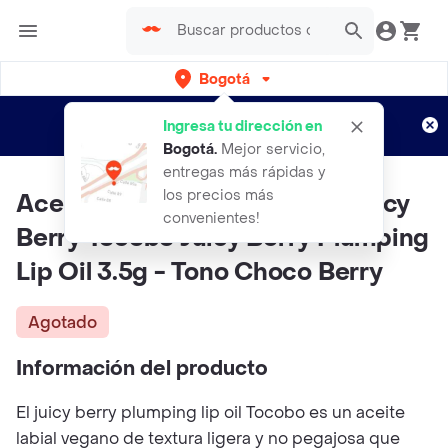
Bogotá
Regístrate
¿Nuevo en Rappi?
y disfruta de
Ingresa tu dirección en
envíos gratis por semanas
Aplican TyC
Bogotá
.
Mejor servicio,
entregas más rápidas y
los precios más
Aceite Labial Voluminizador Juicy
convenientes!
Berry Tocobo Juicy Berry Plumping
Lip Oil 3.5g - Tono Choco Berry
Agotado
Información del producto
El juicy berry plumping lip oil Tocobo es un aceite
labial vegano de textura ligera y no pegajosa que