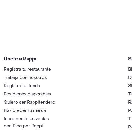
Únete a Rappi
S
Registra tu restaurante
B
Trabaja con nosotros
D
Registra tu tienda
S
Posiciones disponibles
T
Quiero ser Rappitendero
R
Haz crecer tu marca
P
Incrementa tus ventas
T
con Pide por Rappi
P