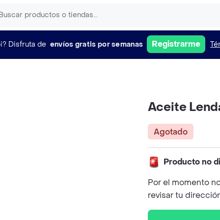
Registrarme
i?
Disfruta de
envíos gratis por semanas
Té
Aceite Lend
Agotado
Producto no d
Por el momento no
revisar tu direcció