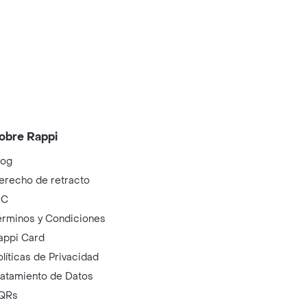
obre Rappi
log
erecho de retracto
IC
érminos y Condiciones
appi Card
olíticas de Privacidad
ratamiento de Datos
QRs