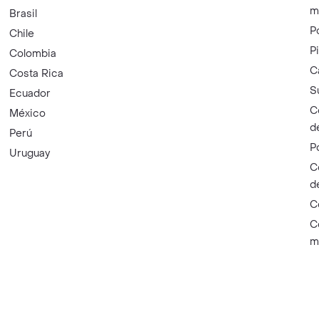
m
Brasil
P
Chile
P
Colombia
C
Costa Rica
S
Ecuador
C
México
d
Perú
P
Uruguay
C
d
C
C
m