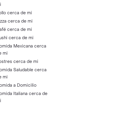
i
ollo cerca de mi
izza cerca de mi
afé cerca de mi
ushi cerca de mi
omida Mexicana cerca
e mi
ostres cerca de mi
omida Saludable cerca
e mi
omida a Domicilio
omida Italiana cerca de
i