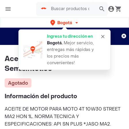
Bogotá
Regístrate
¿Nuevo en Rappi?
y disfruta de
Ingresa tu dirección en
envíos gratis por semanas
Aplican TyC
Bogotá
.
Mejor servicio,
entregas más rápidas y
los precios más
Aceite Liqui Moly 10w-30
convenientes!
Semisintetico
Agotado
Información del producto
ACEITE DE MOTOR PARA MOTO 4T 10W30 STREET
MA2 HON 1L. NORMA TECNICA Y
ESPECIFICACIONES: API SN PLUS *JASO MA2.