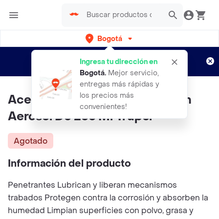
Bogotá
Regístrate
¿Nuevo en Rappi?
y disfruta de
Ingresa tu dirección en
envíos gratis por semanas
Aplican TyC
Bogotá
.
Mejor servicio,
entregas más rápidas y
los precios más
Aceite Lubricante Aflojatodo En
convenientes!
Aerosol De 235 Ml Truper
Agotado
Información del producto
Penetrantes Lubrican y liberan mecanismos
trabados Protegen contra la corrosión y absorben la
humedad Limpian superficies con polvo, grasa y