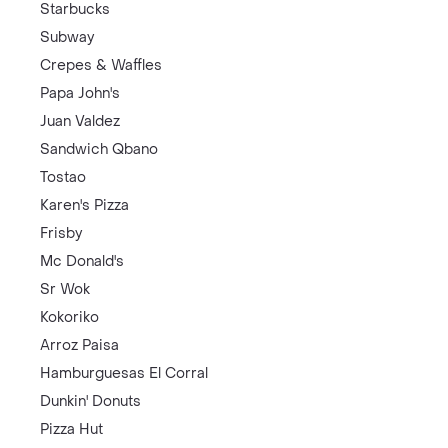
Starbucks
Subway
Crepes & Waffles
Papa John's
Juan Valdez
Sandwich Qbano
Tostao
Karen's Pizza
Frisby
Mc Donald's
Sr Wok
Kokoriko
Arroz Paisa
Hamburguesas El Corral
Dunkin' Donuts
Pizza Hut