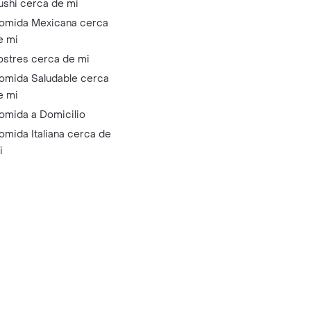
ushi cerca de mi
omida Mexicana cerca
e mi
ostres cerca de mi
omida Saludable cerca
e mi
omida a Domicilio
omida Italiana cerca de
i