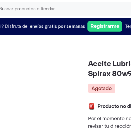
Registrarme
i?
Disfruta de
envíos gratis por semanas
Té
Aceite Lubr
Spirax 80w9
Agotado
Producto no d
Por el momento no
revisar tu direcció