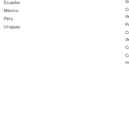
S
Ecuador
C
México
d
Perú
P
Uruguay
C
d
C
C
m