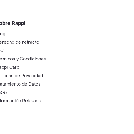
obre Rappi
log
erecho de retracto
IC
érminos y Condiciones
appi Card
olíticas de Privacidad
ratamiento de Datos
QRs
nformación Relevante