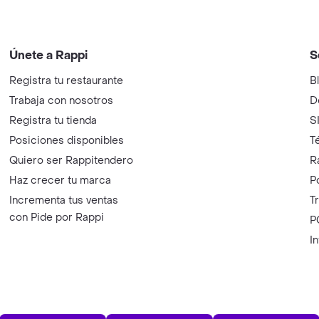
Únete a Rappi
S
Registra tu restaurante
B
Trabaja con nosotros
D
Registra tu tienda
S
Posiciones disponibles
T
Quiero ser Rappitendero
R
Haz crecer tu marca
P
Incrementa tus ventas
T
con Pide por Rappi
P
I