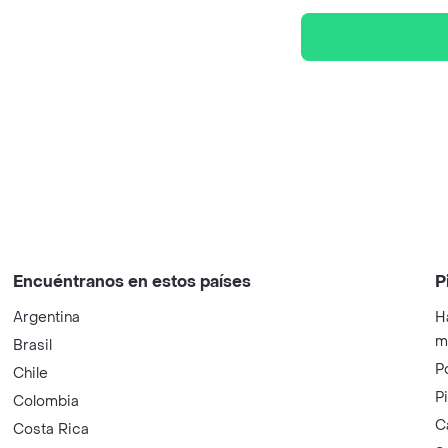
Encuéntranos en estos países
P
Argentina
H
m
Brasil
P
Chile
P
Colombia
C
Costa Rica