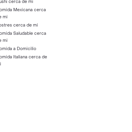
ushi cerca de mi
omida Mexicana cerca
e mi
ostres cerca de mi
omida Saludable cerca
e mi
omida a Domicilio
omida Italiana cerca de
i