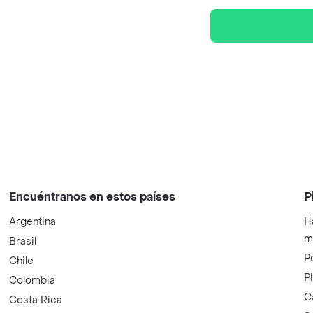
Encuéntranos en estos países
P
Argentina
H
m
Brasil
P
Chile
P
Colombia
C
Costa Rica