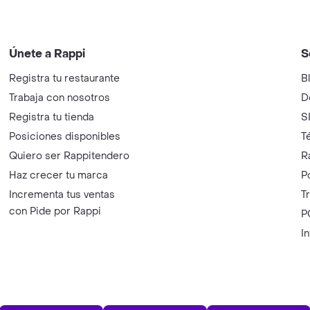
Únete a Rappi
S
Registra tu restaurante
B
Trabaja con nosotros
D
Registra tu tienda
S
Posiciones disponibles
T
Quiero ser Rappitendero
R
Haz crecer tu marca
P
Incrementa tus ventas
T
con Pide por Rappi
P
I