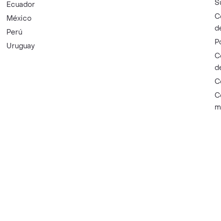
S
Ecuador
C
México
d
Perú
P
Uruguay
C
d
C
C
m