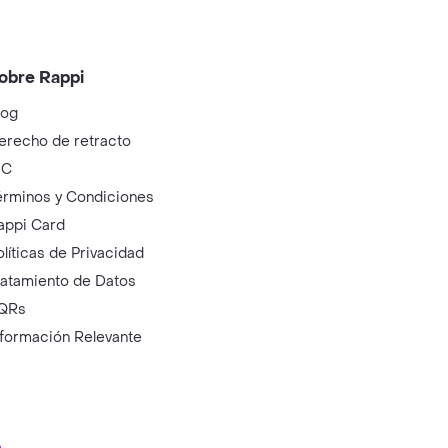
obre Rappi
log
erecho de retracto
IC
érminos y Condiciones
appi Card
olíticas de Privacidad
ratamiento de Datos
QRs
nformación Relevante