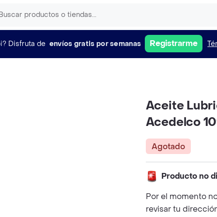
Registrarme
i?
Disfruta de
envíos gratis por semanas
Té
Aceite Lubr
Acedelco 10
Agotado
Producto no d
Por el momento no
revisar tu direcció