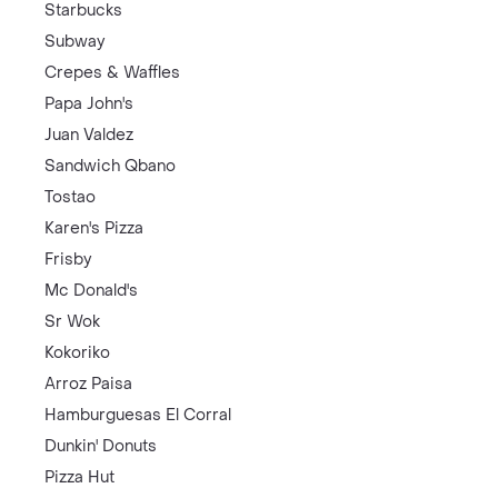
Starbucks
Subway
Crepes & Waffles
Papa John's
Juan Valdez
Sandwich Qbano
Tostao
Karen's Pizza
Frisby
Mc Donald's
Sr Wok
Kokoriko
Arroz Paisa
Hamburguesas El Corral
Dunkin' Donuts
Pizza Hut