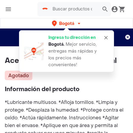
Bogotá
Regístrate
¿Nuevo en Rappi?
y disfruta de
Ingresa tu dirección en
envíos gratis por semanas
Aplican TyC
Bogotá
.
Mejor servicio,
entregas más rápidas y
los precios más
Aceite Lubricante Dturin 200ml
convenientes!
Agotado
Información del producto
*Lubricante multiusos. *Afloja tornillos. *Limpia y
protege. *Desplaza la humedad. *Protege contra el
oxido. *Actúa rápidamente. Instrucciones *Agitar
bien el envase. *Aplique en que área y permita al