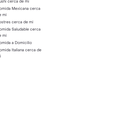
ushi cerca de mi
omida Mexicana cerca
e mi
ostres cerca de mi
omida Saludable cerca
e mi
omida a Domicilio
omida Italiana cerca de
i