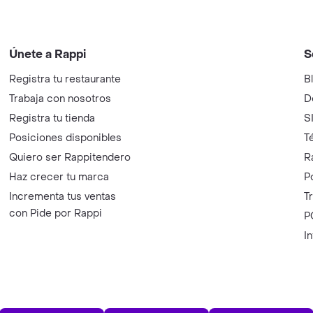
Únete a Rappi
S
Registra tu restaurante
B
Trabaja con nosotros
D
Registra tu tienda
S
Posiciones disponibles
T
Quiero ser Rappitendero
R
Haz crecer tu marca
P
Incrementa tus ventas
T
con Pide por Rappi
P
I