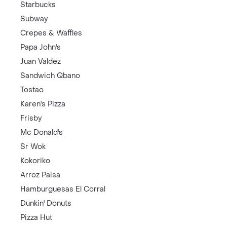
Starbucks
Subway
Crepes & Waffles
Papa John's
Juan Valdez
Sandwich Qbano
Tostao
Karen's Pizza
Frisby
Mc Donald's
Sr Wok
Kokoriko
Arroz Paisa
Hamburguesas El Corral
Dunkin' Donuts
Pizza Hut