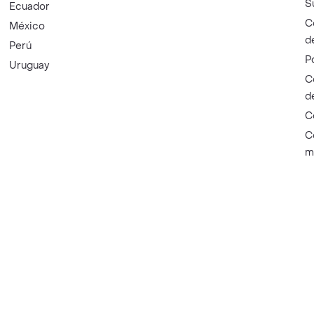
S
Ecuador
C
México
d
Perú
P
Uruguay
C
d
C
C
m