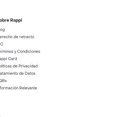
obre Rappi
log
erecho de retracto
IC
érminos y Condiciones
appi Card
olíticas de Privacidad
ratamiento de Datos
QRs
nformación Relevante