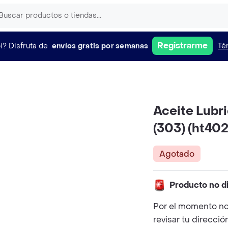
Registrarme
i?
Disfruta de
envíos gratis por semanas
Té
Aceite Lubr
(303) (ht402
Agotado
Producto no d
Por el momento no
revisar tu direcció