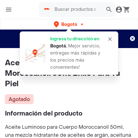
Bogotá
Regístrate
¿Nuevo en Rappi?
y disfruta de
Ingresa tu dirección en
envíos gratis por semanas
Aplican TyC
Bogotá
.
Mejor servicio,
entregas más rápidas y
los precios más
Aceite Luminoso Para Cuerpo
convenientes!
Moroccanoil 50ml Brillo Para Tu
Piel
Agotado
Información del producto
Aceite Luminoso para Cuerpo Moroccanoil 50ml,
una mezcla hidratante de aceites de argán, aceituna