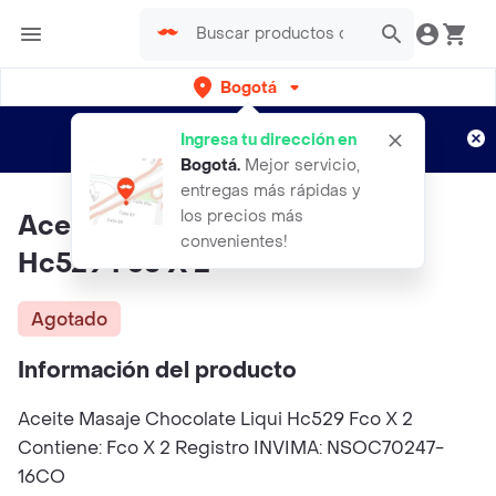
Bogotá
Regístrate
¿Nuevo en Rappi?
y disfruta de
Ingresa tu dirección en
envíos gratis por semanas
Aplican TyC
Bogotá
.
Mejor servicio,
entregas más rápidas y
los precios más
Aceite Masaje Chocolate Liqui
convenientes!
Hc529 Fco X 2
Agotado
Información del producto
Aceite Masaje Chocolate Liqui Hc529 Fco X 2
Contiene: Fco X 2 Registro INVIMA: NSOC70247-
16CO