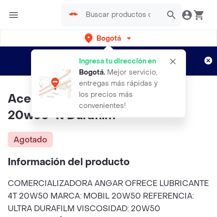
Bogotá
Regístrate
¿Nuevo en Rappi?
y disfruta de
Ingresa tu dirección en
envíos gratis por semanas
Aplican TyC
Bogotá
.
Mejor servicio,
entregas más rápidas y
los precios más
Aceite Mobil Moto Super Ultra
convenientes!
20w50 4t Durafilm
Agotado
Información del producto
COMERCIALIZADORA ANGAR OFRECE LUBRICANTE
4T 20W50 MARCA: MOBIL 20W50 REFERENCIA:
ULTRA DURAFILM VISCOSIDAD: 20W50