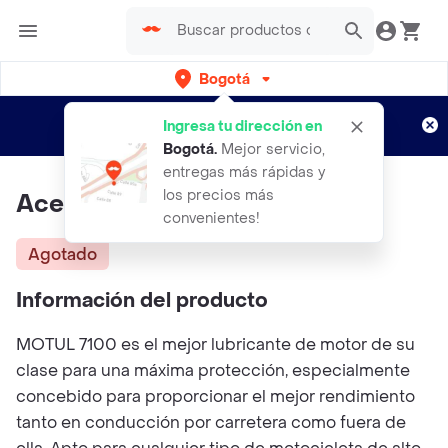
Bogotá
Regístrate
¿Nuevo en Rappi?
y disfruta de
Ingresa tu dirección en
envíos gratis por semanas
Aplican TyC
Bogotá
.
Mejor servicio,
entregas más rápidas y
los precios más
Aceite Motul 20w50 1l 7100 Fs
convenientes!
Agotado
Información del producto
MOTUL 7100 es el mejor lubricante de motor de su
clase para una máxima protección, especialmente
concebido para proporcionar el mejor rendimiento
tanto en conducción por carretera como fuera de