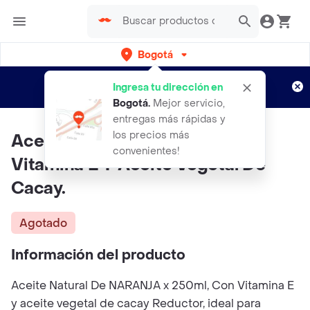
Bogotá
Regístrate
¿Nuevo en Rappi?
y disfruta de
Ingresa tu dirección en
envíos gratis por semanas
Aplican TyC
Bogotá
.
Mejor servicio,
entregas más rápidas y
los precios más
Aceite Natural De Naranja Con
convenientes!
Vitamina E Y Aceite Vegetal De
Cacay.
Agotado
Información del producto
Aceite Natural De NARANJA x 250ml, Con Vitamina E
y aceite vegetal de cacay Reductor, ideal para