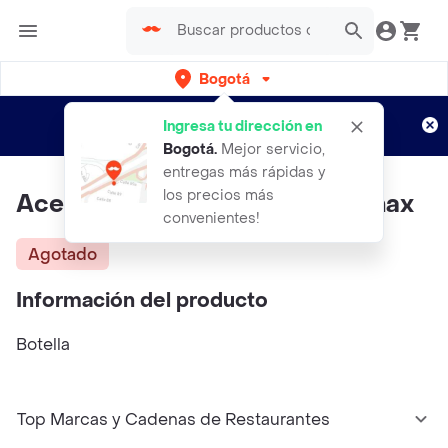
Bogotá
Regístrate
¿Nuevo en Rappi?
y disfruta de
Ingresa tu dirección en
envíos gratis por semanas
Aplican TyC
Bogotá
.
Mejor servicio,
entregas más rápidas y
los precios más
Aceite Oliva Extravirgen Euromax
convenientes!
Agotado
Información del producto
Botella
Top Marcas y Cadenas de Restaurantes