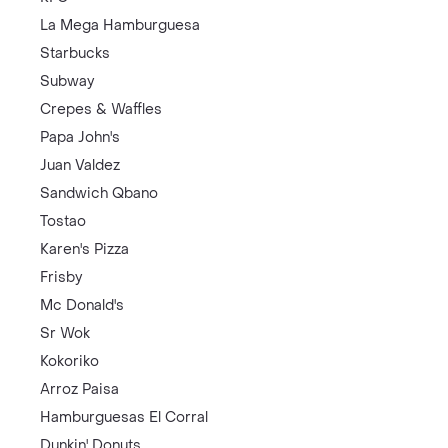
La Mega Hamburguesa
Starbucks
Subway
Crepes & Waffles
Papa John's
Juan Valdez
Sandwich Qbano
Tostao
Karen's Pizza
Frisby
Mc Donald's
Sr Wok
Kokoriko
Arroz Paisa
Hamburguesas El Corral
Dunkin' Donuts