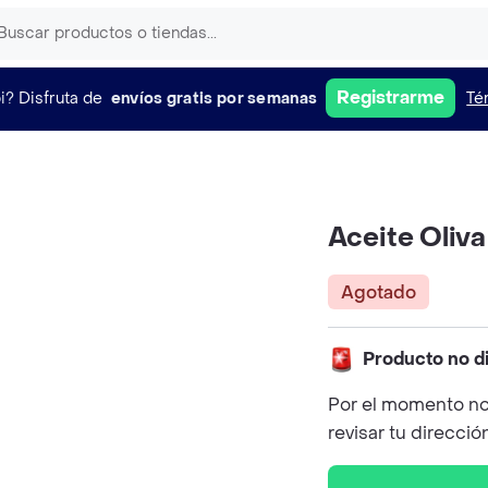
Registrarme
i?
Disfruta de
envíos gratis por semanas
Té
Aceite Oliv
Agotado
Producto no d
Por el momento no
revisar tu direcció