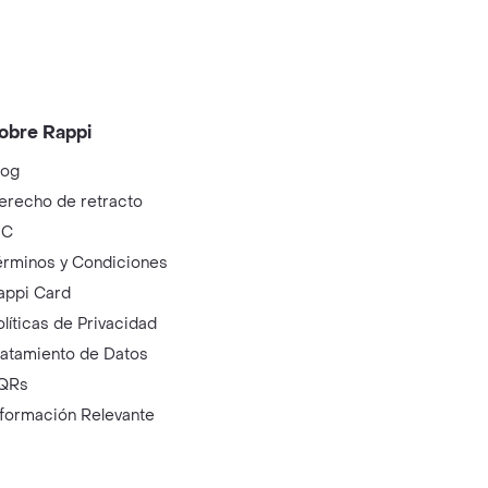
obre Rappi
log
erecho de retracto
IC
érminos y Condiciones
appi Card
olíticas de Privacidad
ratamiento de Datos
QRs
nformación Relevante