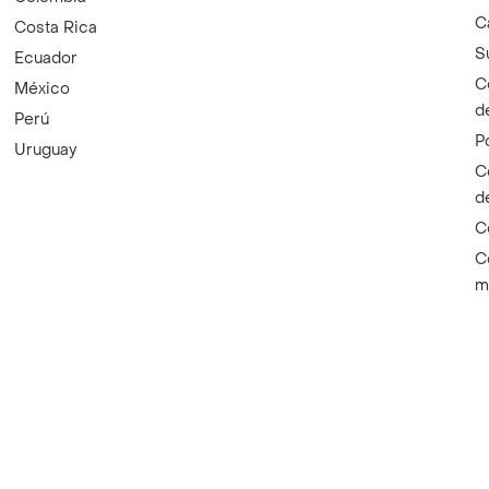
C
Costa Rica
S
Ecuador
C
México
d
Perú
P
Uruguay
C
d
C
C
m