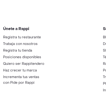
Únete a Rappi
S
Registra tu restaurante
B
Trabaja con nosotros
D
Registra tu tienda
S
Posiciones disponibles
T
Quiero ser Rappitendero
R
Haz crecer tu marca
P
Incrementa tus ventas
T
con Pide por Rappi
P
I