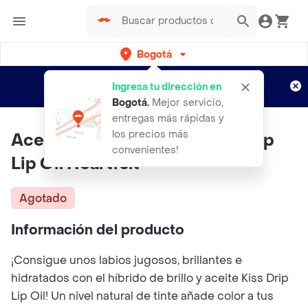
Bogotá
Regístrate
¿Nuevo en Rappi?
y disfruta de
Ingresa tu dirección en
envíos gratis por semanas
Aplican TyC
Bogotá
.
Mejor servicio,
entregas más rápidas y
los precios más
Aceite Para Labios Bys Kiss Drip
convenientes!
Lip Oil Heartfelt
Agotado
Información del producto
¡Consigue unos labios jugosos, brillantes e
hidratados con el híbrido de brillo y aceite Kiss Drip
Lip Oil! Un nivel natural de tinte añade color a tus