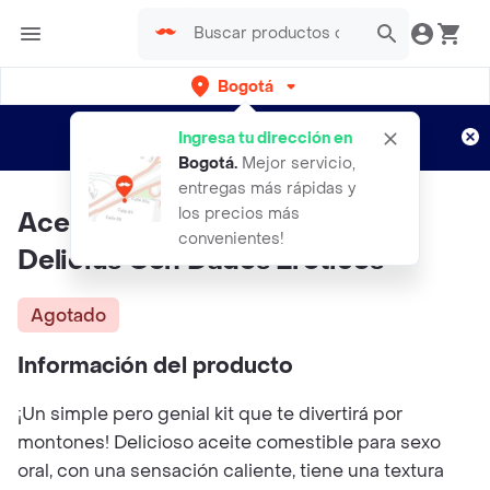
Bogotá
Regístrate
¿Nuevo en Rappi?
y disfruta de
Ingresa tu dirección en
envíos gratis por semanas
Aplican TyC
Bogotá
.
Mejor servicio,
entregas más rápidas y
los precios más
Aceite Para Masajes Caliente
convenientes!
Delicius Con Dados Eróticos
Agotado
Información del producto
¡Un simple pero genial kit que te divertirá por
montones! Delicioso aceite comestible para sexo
oral, con una sensación caliente, tiene una textura