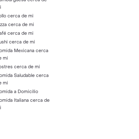
i
ollo cerca de mi
izza cerca de mi
afé cerca de mi
ushi cerca de mi
omida Mexicana cerca
e mi
ostres cerca de mi
omida Saludable cerca
e mi
omida a Domicilio
omida Italiana cerca de
i