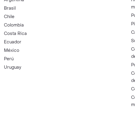
m
Brasil
P
Chile
P
Colombia
C
Costa Rica
S
Ecuador
C
México
d
Perú
P
Uruguay
C
d
C
C
m