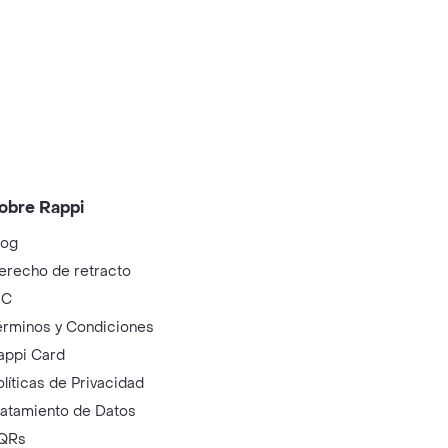
obre Rappi
log
erecho de retracto
IC
érminos y Condiciones
appi Card
olíticas de Privacidad
ratamiento de Datos
QRs