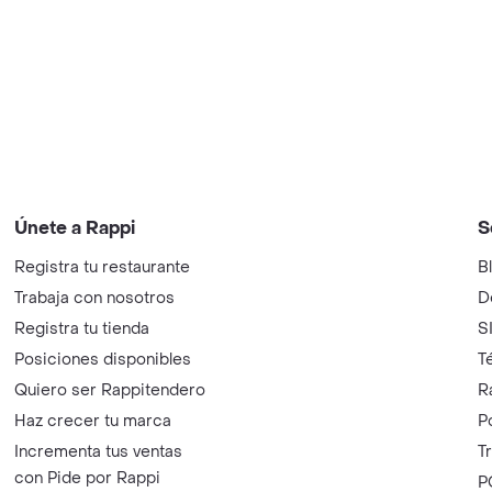
Únete a Rappi
S
Registra tu restaurante
B
Trabaja con nosotros
D
Registra tu tienda
S
Posiciones disponibles
T
Quiero ser Rappitendero
R
Haz crecer tu marca
P
Incrementa tus ventas
T
con Pide por Rappi
P