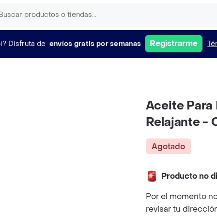
Registrarme
i?
Disfruta de
envíos gratis por semanas
Té
Aceite Para
Relajante - 
Agotado
Producto no d
Por el momento no
revisar tu direcció