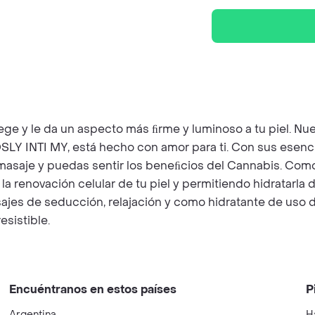
rotege y le da un aspecto más ﬁrme y luminoso a tu piel. N
 OSLY INTI MY, está hecho con amor para ti. Con sus esencia
asaje y puedas sentir los beneﬁcios del Cannabis. Como s
 la renovación celular de tu piel y permitiendo hidratarl
es de seducción, relajación y como hidratante de uso d
esistible.
Encuéntranos en estos países
P
Argentina
H