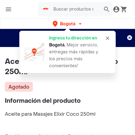
Bogotá
Regístrate
¿Nuevo en Rappi?
y disfruta de
Ingresa tu dirección en
envíos gratis por semanas
Aplican TyC
Bogotá
.
Mejor servicio,
entregas más rápidas y
los precios más
Aceite Para Masajes Elixir Coco
convenientes!
250ml
Agotado
Información del producto
Aceite para Masajes Elixir Coco 250ml