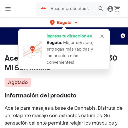
Bogotá
Regístrate
¿Nuevo en Rappi?
y disfruta de
Ingresa tu dirección en
envíos gratis por semanas
Aplican TyC
Bogotá
.
Mejor servicio,
entregas más rápidas y
los precios más
Aceite Para Masajes Euforia X 30
convenientes!
Ml Sen Intimo
Agotado
Información del producto
Aceite para masajes a base de Cannabis. Disfruta de
un relajante masaje con extractos naturales. Su
sensación caliente permitirá relajar los músculos y