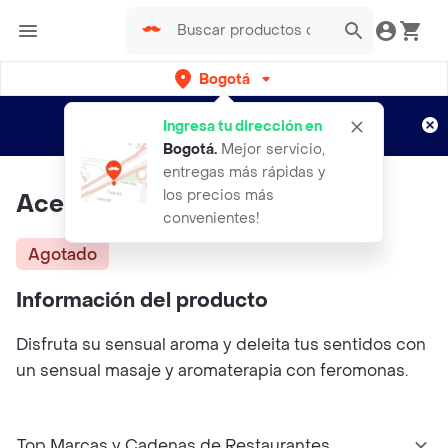
Bogotá
Regístrate
¿Nuevo en Rappi?
y disfruta de
Ingresa tu dirección en
envíos gratis por semanas
Aplican TyC
Bogotá
.
Mejor servicio,
entregas más rápidas y
los precios más
Aceite Para Masajes X250ml
convenientes!
Agotado
Información del producto
Disfruta su sensual aroma y deleita tus sentidos con
un sensual masaje y aromaterapia con feromonas.
Top Marcas y Cadenas de Restaurantes