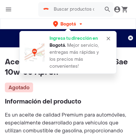
Bogotá
Regístrate
¿Nuevo en Rappi?
y disfruta de
Ingresa tu dirección en
envíos gratis por semanas
Aplican TyC
Bogotá
.
Mejor servicio,
entregas más rápidas y
los precios más
Aceite Para Motor Gulf Max X Sae
convenientes!
10w-30 Api Sn
Agotado
Información del producto
Es un aceite de calidad Premium para automóviles,
especialmente desarrollado para vehículos que
utilizan combustible de gasolina, proporcionando