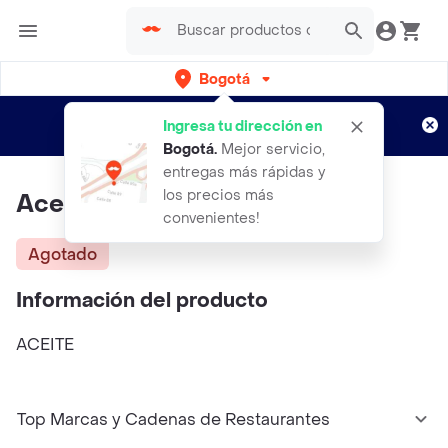
Bogotá
Regístrate
¿Nuevo en Rappi?
y disfruta de
Ingresa tu dirección en
envíos gratis por semanas
Aplican TyC
Bogotá
.
Mejor servicio,
entregas más rápidas y
los precios más
Aceite Riquisimo *250ml
convenientes!
Agotado
Información del producto
ACEITE
Top Marcas y Cadenas de Restaurantes