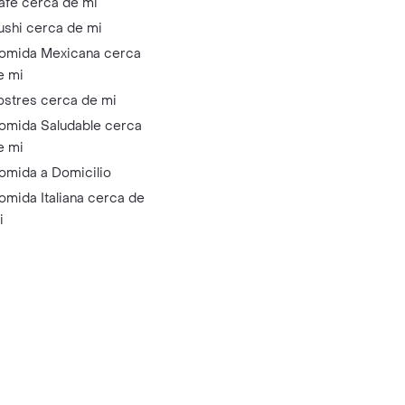
afé cerca de mi
ushi cerca de mi
omida Mexicana cerca
e mi
ostres cerca de mi
omida Saludable cerca
e mi
omida a Domicilio
omida Italiana cerca de
i