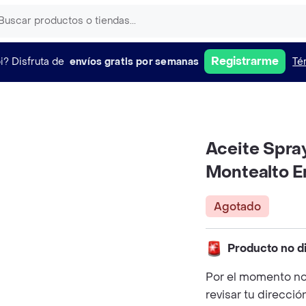
Registrarme
i?
Disfruta de
envíos gratis por semanas
Té
Aceite Spra
Montealto E
Agotado
Producto no d
Por el momento no
revisar tu direcció