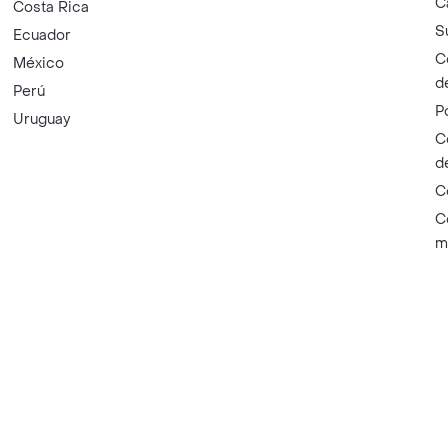
C
Costa Rica
S
Ecuador
C
México
d
Perú
P
Uruguay
C
d
C
C
m