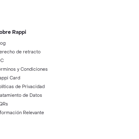
obre Rappi
log
erecho de retracto
IC
érminos y Condiciones
appi Card
olíticas de Privacidad
ratamiento de Datos
QRs
nformación Relevante