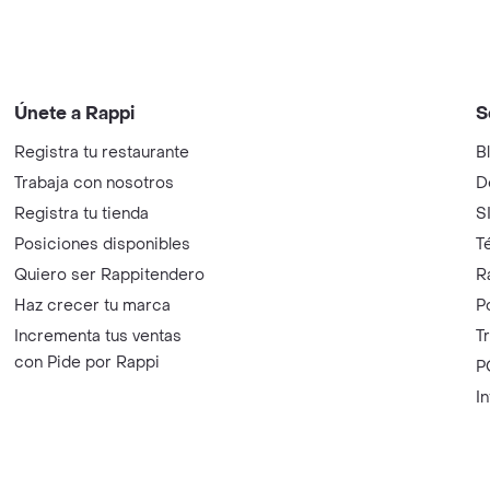
Únete a Rappi
S
Registra tu restaurante
B
Trabaja con nosotros
D
Registra tu tienda
S
Posiciones disponibles
T
Quiero ser Rappitendero
R
Haz crecer tu marca
P
Incrementa tus ventas
T
con Pide por Rappi
P
I